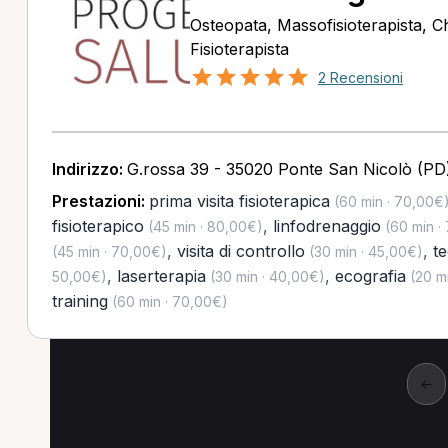
Osteopata, Massofisioterapista, C
Fisioterapista
2 Recensioni
Indirizzo:
G.rossa 39 - 35020 Ponte San Nicolò (PD
Prestazioni:
prima visita fisioterapica
(60 min · 70,00€
fisioterapico
,
linfodrenaggio
(45 min · 80,00€)
(60 min ·
,
visita di controllo
,
t
(45 min · 70,00€)
(30 min · 45,00€)
,
laserterapia
,
ecografia
50,00€)
(30 min · 40,00€)
(20 mi
training
(60 min · 70,00€)
←