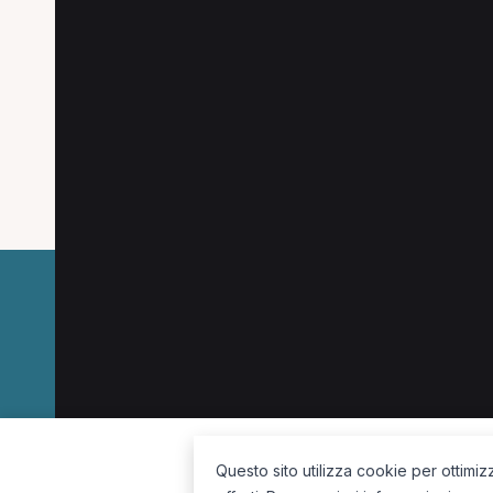
Altre ricerche a Vene
Altre specializzazioni spesso cercate a Vene
Posturologo a Venezia
MCB a Venezia
Nu
La piattaforma per trovare il terapista giusto, vicino a te.
Questo sito utilizza cookie per ottimiz