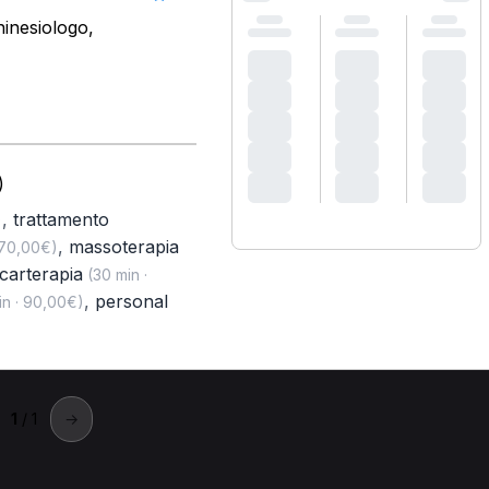
hinesiologo,
)
,
trattamento
)
,
massoterapia
 70,00€)
ecarterapia
(30 min ·
,
personal
n · 90,00€)
1
/ 1
→