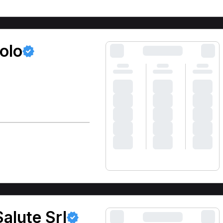
olo
alute Srl