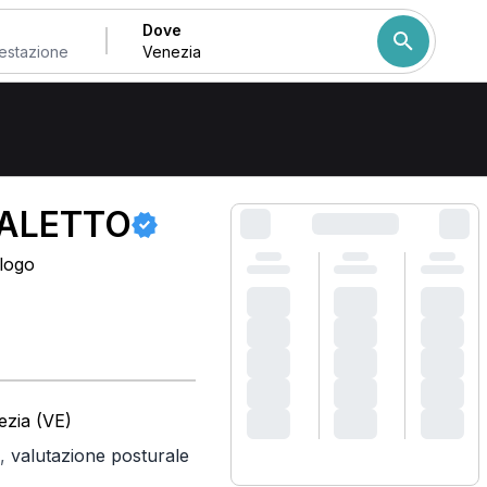
Dove
Come ordiniamo i risulta
ALETTO
ologo
ezia (VE)
,
valutazione posturale