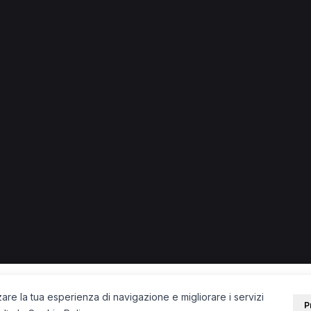
zia
zia.
trizionista a Venezia
Fisioterapista a Venezia
PORTALE
SUPPORT
Sei un paziente?
Contatti
Sei un terapista?
Guide
Blog
zare la tua esperienza di navigazione e migliorare i servizi
P