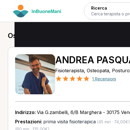
Ricerca
Osteopata a Venezia
ANDREA PASQU
Fisioterapista, Osteopata, Postur
1 Recensioni
Indirizzo:
Via G.zambelli, 6/B Marghera - 30175 Ven
Prestazioni:
prima visita fisioterapica
(45 min · 74,00€)
(60 min · 125,00€)