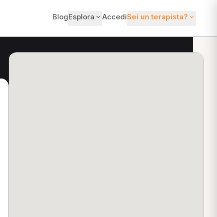
Blog
Esplora
Accedi
Sei un terapista?
ti?