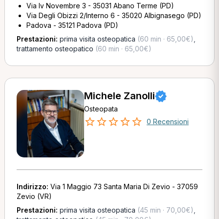
Via Iv Novembre 3 - 35031 Abano Terme (PD)
Via Degli Obizzi 2/Interno 6 - 35020 Albignasego (PD)
Padova - 35121 Padova (PD)
Prestazioni:
prima visita osteopatica
(60 min · 65,00€)
,
trattamento osteopatico
(60 min · 65,00€)
Michele Zanolli
Osteopata
0 Recensioni
Indirizzo:
Via 1 Maggio 73 Santa Maria Di Zevio - 37059
Zevio (VR)
Prestazioni:
prima visita osteopatica
(45 min · 70,00€)
,