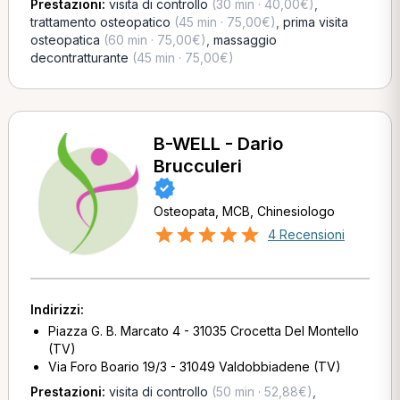
Prestazioni:
visita di controllo
(30 min · 40,00€)
,
trattamento osteopatico
(45 min · 75,00€)
,
prima visita
osteopatica
(60 min · 75,00€)
,
massaggio
decontratturante
(45 min · 75,00€)
B-WELL - Dario
Brucculeri
Osteopata, MCB, Chinesiologo
4 Recensioni
Indirizzi:
Piazza G. B. Marcato 4 - 31035 Crocetta Del Montello
(TV)
Via Foro Boario 19/3 - 31049 Valdobbiadene (TV)
Prestazioni:
visita di controllo
(50 min · 52,88€)
,