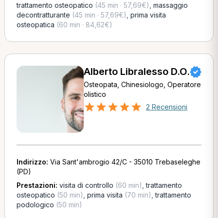
trattamento osteopatico
(45 min · 57,69€)
,
massaggio
decontratturante
(45 min · 57,69€)
,
prima visita
osteopatica
(60 min · 84,62€)
Alberto Libralesso D.O.
Osteopata, Chinesiologo, Operatore
olistico
2 Recensioni
Indirizzo:
Via Sant'ambrogio 42/C - 35010 Trebaseleghe
(PD)
Prestazioni:
visita di controllo
(60 min)
,
trattamento
osteopatico
(50 min)
,
prima visita
(70 min)
,
trattamento
podologico
(50 min)