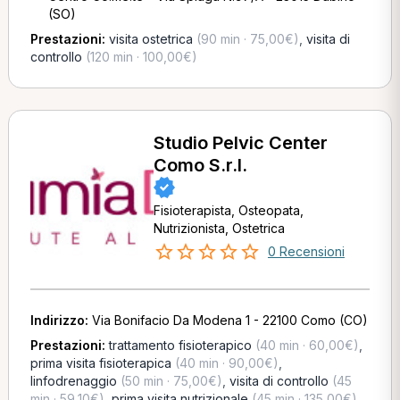
(SO)
Prestazioni:
visita ostetrica
(90 min · 75,00€)
,
visita di
controllo
(120 min · 100,00€)
Studio Pelvic Center
Como S.r.l.
Fisioterapista, Osteopata,
Nutrizionista, Ostetrica
0 Recensioni
Indirizzo:
Via Bonifacio Da Modena 1 - 22100 Como (CO)
Prestazioni:
trattamento fisioterapico
(40 min · 60,00€)
,
prima visita fisioterapica
(40 min · 90,00€)
,
linfodrenaggio
(50 min · 75,00€)
,
visita di controllo
(45
min · 59,10€)
,
prima visita nutrizionale
(45 min · 135,00€)
,