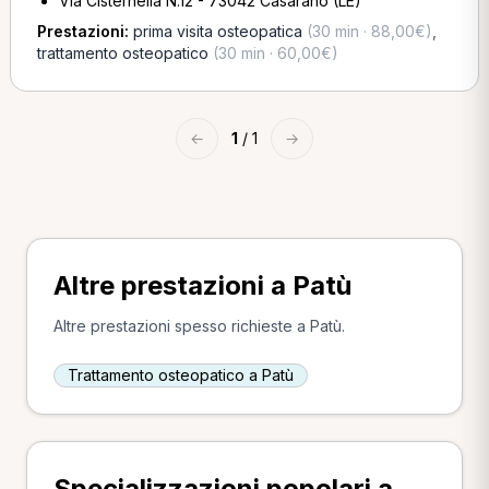
Via Cisternella N.12 - 73042 Casarano (LE)
Prestazioni:
prima visita osteopatica
(30 min · 88,00€)
,
trattamento osteopatico
(30 min · 60,00€)
←
1
/ 1
→
Altre prestazioni a Patù
Altre prestazioni spesso richieste a Patù.
Trattamento osteopatico a Patù
Specializzazioni popolari a