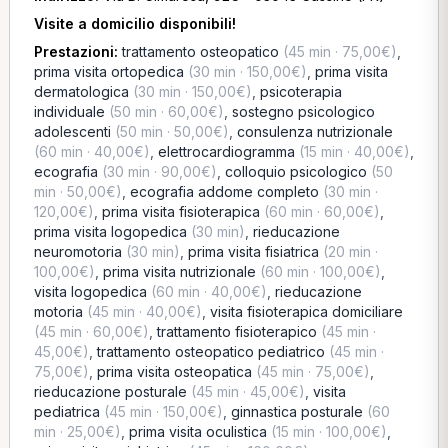
Visite a domicilio disponibili!
Prestazioni:
trattamento osteopatico
(45 min · 75,00€)
,
prima visita ortopedica
(30 min · 150,00€)
,
prima visita
dermatologica
(30 min · 150,00€)
,
psicoterapia
individuale
(50 min · 60,00€)
,
sostegno psicologico
adolescenti
(50 min · 50,00€)
,
consulenza nutrizionale
(60 min · 40,00€)
,
elettrocardiogramma
(15 min · 40,00€)
,
ecografia
(30 min · 90,00€)
,
colloquio psicologico
(50
min · 50,00€)
,
ecografia addome completo
(30 min ·
120,00€)
,
prima visita fisioterapica
(60 min · 60,00€)
,
prima visita logopedica
(30 min)
,
rieducazione
neuromotoria
(30 min)
,
prima visita fisiatrica
(20 min ·
100,00€)
,
prima visita nutrizionale
(60 min · 100,00€)
,
visita logopedica
(60 min · 40,00€)
,
rieducazione
motoria
(45 min · 40,00€)
,
visita fisioterapica domiciliare
(45 min · 60,00€)
,
trattamento fisioterapico
(45 min ·
45,00€)
,
trattamento osteopatico pediatrico
(45 min ·
75,00€)
,
prima visita osteopatica
(45 min · 75,00€)
,
rieducazione posturale
(45 min · 45,00€)
,
visita
pediatrica
(45 min · 150,00€)
,
ginnastica posturale
(60
min · 25,00€)
,
prima visita oculistica
(15 min · 100,00€)
,