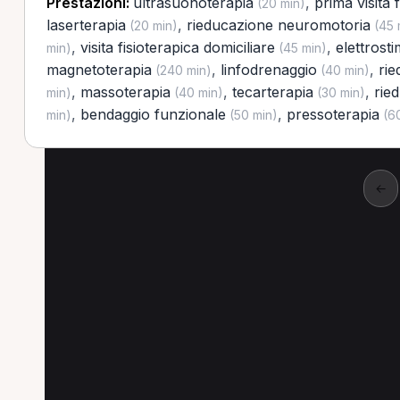
Prestazioni:
ultrasuonoterapia
,
prima visita 
(20 min)
laserterapia
,
rieducazione neuromotoria
(20 min)
(45 
,
visita fisioterapica domiciliare
,
elettrost
min)
(45 min)
magnetoterapia
,
linfodrenaggio
,
rie
(240 min)
(40 min)
,
massoterapia
,
tecarterapia
,
rie
min)
(40 min)
(30 min)
,
bendaggio funzionale
,
pressoterapia
min)
(50 min)
(60
←
Altre prestazioni a 
Altre prestazioni disponibili per Personal T
Elettrostimolazione per Personal Trainer a Aman