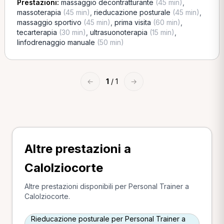
Prestazioni:
massaggio decontratturante
(45 min)
,
massoterapia
(45 min)
,
rieducazione posturale
(45 min)
,
massaggio sportivo
(45 min)
,
prima visita
(60 min)
,
tecarterapia
(30 min)
,
ultrasuonoterapia
(15 min)
,
linfodrenaggio manuale
(50 min)
←
1
/ 1
→
Altre prestazioni a
Calolziocorte
Altre prestazioni disponibili per Personal Trainer a
Calolziocorte.
Rieducazione posturale per Personal Trainer a