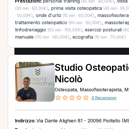
Prestazioni:
personal training
,
visita
(45 min · 40,00€)
,
prima visita osteopatica
(30 min · 80,00€)
(45 min · 95,
,
onde d'urto
,
massofisiotera
· 50,00€)
(15 min · 60,00€)
trattamento osteopatico
,
massoterap
(60 min · 60,00€)
linfodrenaggio
,
esercizi posturali
(60 min · 100,00€)
(60
manuale
,
ecografia
(70 min · 140,00€)
(15 min · 70,00€)
Studio Osteopat
Nicolò
Osteopata, Massofisioterapista, 
0 Recensioni
Indirizzo:
Via Dante Alighieri 81 - 20096 Pioltello (MI