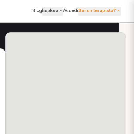
Blog
Esplora
Accedi
Sei un terapista?
ti?