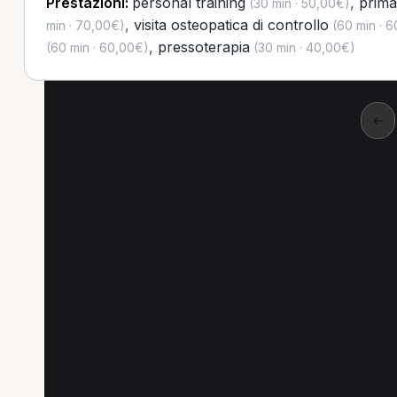
Prestazioni:
personal training
,
prima
(30 min · 50,00€)
,
visita osteopatica di controllo
min · 70,00€)
(60 min · 
,
pressoterapia
(60 min · 60,00€)
(30 min · 40,00€)
←
Altre prestazioni a Pio
Altre prestazioni disponibili per Personal Tra
Prima visita osteopatica per Personal Trainer a Pi
Visita osteopatica di controllo per Personal Traine