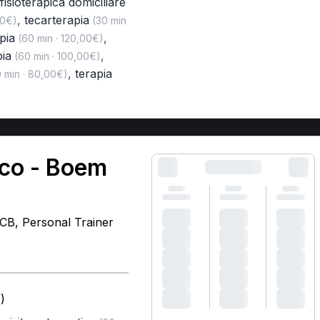
 fisioterapica domiciliare
,
tecarterapia
00€)
(30 min
pia
,
(60 min · 120,00€)
ia
,
(60 min · 100,00€)
,
terapia
 min · 80,00€)
ico - Boem
MCB, Personal Trainer
)