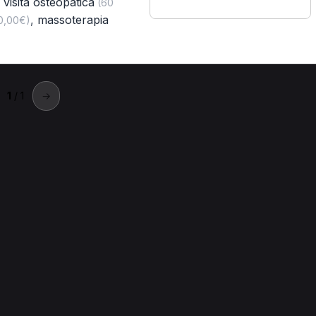
 visita osteopatica
(60
,
massoterapia
60,00€)
1
/ 1
→
ltello
iner a Pioltello.
oltello
Massoterapia per Personal Trainer a Pioltello
r a Pioltello
Pressoterapia per Personal Trainer a Pioltello