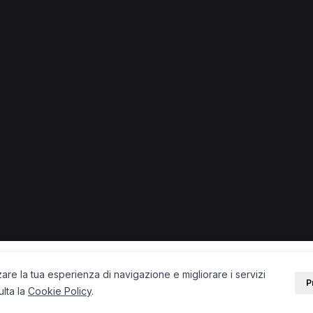
 Ricadi.
Rieducazione posturale per Personal Trainer a Ricadi
Prima v
er a Ricadi
Tecarterapia per Personal Trainer a Ricadi
Ultras
Bendaggio funzionale per Personal Trainer a Ricadi
PORTALE
SUPPORT
Sei un paziente?
Contatti
Sei un terapista?
Guide
Blog
zare la tua esperienza di navigazione e migliorare i servizi
P
ulta la
Cookie Policy
.