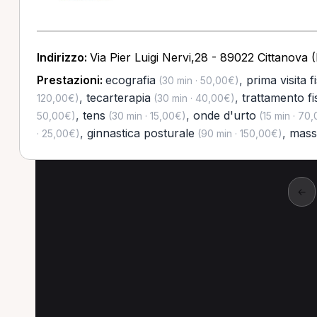
Indirizzo:
Via Pier Luigi Nervi,28 - 89022 Cittanova 
Prestazioni:
ecografia
,
prima visita f
(30 min · 50,00€)
,
tecarterapia
,
trattamento fi
120,00€)
(30 min · 40,00€)
,
tens
,
onde d'urto
50,00€)
(30 min · 15,00€)
(15 min · 70
,
ginnastica posturale
,
mass
· 25,00€)
(90 min · 150,00€)
←
Altre ricerche a Ricad