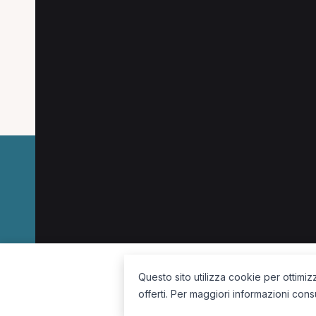
Prestazioni disponibili per Personal Trainer a
Elettrostimolazione per Personal Trainer a Ricadi
Visita fisioterapica domiciliare per Personal Train
Linfodrenaggio per Personal Trainer a Ricadi
La piattaforma per trovare il terapista giusto, vicino a te.
Questo sito utilizza cookie per ottimiz
offerti. Per maggiori informazioni cons
Seguici