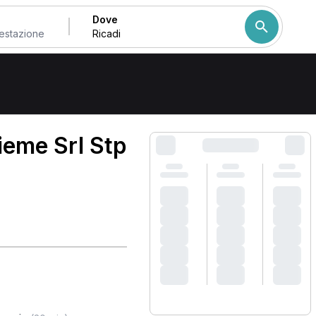
Dove
Come ordiniamo i risulta
ieme Srl Stp