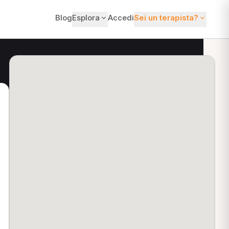
Blog
Esplora
Accedi
Sei un terapista?
ti?