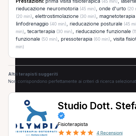
Prestazioni:
prima visita fisioterapica
,
lasert
(45 min)
rieducazione neuromotoria
,
onde d'urto
(45 min)
(20 
,
elettrostimolazione
,
magnetoterapia
(20 min)
(30 min)
linfodrenaggio
,
rieducazione posturale
(40 min)
(45 mi
,
tecarterapia
,
rieducazione funzionale
min)
(30 min)
(1
funzionale
,
pressoterapia
,
visita fisi
(50 min)
(60 min)
min)
Altri terapisti suggeriti
Non corrispondono perfettamente ai criteri di ricerca selezion
Studio Dott. Stef
Fisioterapista
4 Recensioni