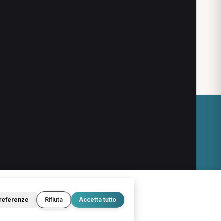
isita fisioterapica per Personal Trainer a Ricadi
uonoterapia per Personal Trainer a Ricadi
O
LEGALE
Termini e condizioni
Privacy Policy
Cookie Policy
referenze
Rifiuta
Accetta tutto
© 2026 D.Lab S.r.l. — InBuoneMani