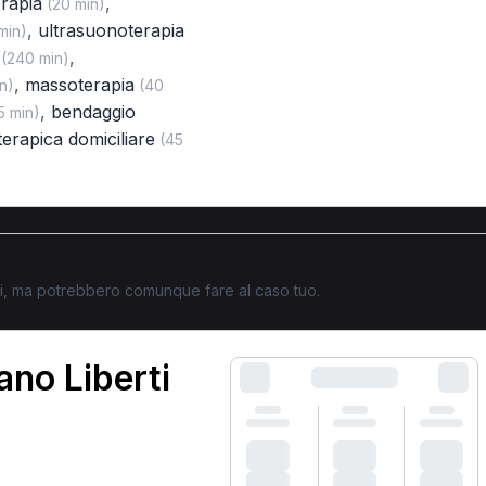
erapia
,
(20 min)
,
ultrasuonoterapia
min)
,
(240 min)
,
massoterapia
n)
(40
,
bendaggio
5 min)
oterapica domiciliare
(45
ati, ma potrebbero comunque fare al caso tuo.
ano Liberti