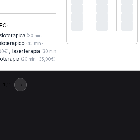
(RC)
isioterapica
(30 min ·
sioterapico
(45 min ·
,
laserterapia
,00€)
(30 min
oterapia
(20 min · 35,00€)
1
/ 1
→
i