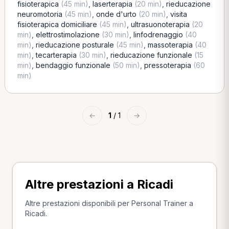
fisioterapica
(45 min)
,
laserterapia
(20 min)
,
rieducazione
neuromotoria
(45 min)
,
onde d'urto
(20 min)
,
visita
fisioterapica domiciliare
(45 min)
,
ultrasuonoterapia
(20
min)
,
elettrostimolazione
(30 min)
,
linfodrenaggio
(40
min)
,
rieducazione posturale
(45 min)
,
massoterapia
(40
min)
,
tecarterapia
(30 min)
,
rieducazione funzionale
(15
min)
,
bendaggio funzionale
(50 min)
,
pressoterapia
(60
min)
←
1
/ 1
→
Altre prestazioni a Ricadi
Altre prestazioni disponibili per Personal Trainer a
Ricadi.