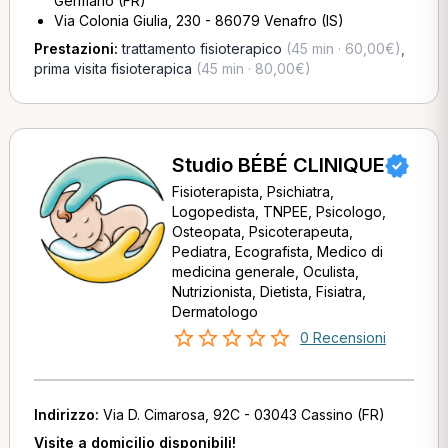
Germano (FR)
Via Colonia Giulia, 230 - 86079 Venafro (IS)
Prestazioni:
trattamento fisioterapico
(45 min · 60,00€)
,
prima visita fisioterapica
(45 min · 80,00€)
Studio BÉBÉ CLINIQUE
Fisioterapista, Psichiatra,
Logopedista, TNPEE, Psicologo,
Osteopata, Psicoterapeuta,
Pediatra, Ecografista, Medico di
medicina generale, Oculista,
Nutrizionista, Dietista, Fisiatra,
Dermatologo
0 Recensioni
Indirizzo:
Via D. Cimarosa, 92C - 03043 Cassino (FR)
Visite a domicilio disponibili!