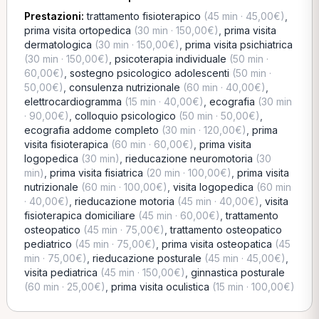
Prestazioni:
trattamento fisioterapico
(45 min · 45,00€)
,
prima visita ortopedica
(30 min · 150,00€)
,
prima visita
dermatologica
(30 min · 150,00€)
,
prima visita psichiatrica
(30 min · 150,00€)
,
psicoterapia individuale
(50 min ·
60,00€)
,
sostegno psicologico adolescenti
(50 min ·
50,00€)
,
consulenza nutrizionale
(60 min · 40,00€)
,
elettrocardiogramma
(15 min · 40,00€)
,
ecografia
(30 min
· 90,00€)
,
colloquio psicologico
(50 min · 50,00€)
,
ecografia addome completo
(30 min · 120,00€)
,
prima
visita fisioterapica
(60 min · 60,00€)
,
prima visita
logopedica
(30 min)
,
rieducazione neuromotoria
(30
min)
,
prima visita fisiatrica
(20 min · 100,00€)
,
prima visita
nutrizionale
(60 min · 100,00€)
,
visita logopedica
(60 min
· 40,00€)
,
rieducazione motoria
(45 min · 40,00€)
,
visita
fisioterapica domiciliare
(45 min · 60,00€)
,
trattamento
osteopatico
(45 min · 75,00€)
,
trattamento osteopatico
pediatrico
(45 min · 75,00€)
,
prima visita osteopatica
(45
min · 75,00€)
,
rieducazione posturale
(45 min · 45,00€)
,
visita pediatrica
(45 min · 150,00€)
,
ginnastica posturale
(60 min · 25,00€)
,
prima visita oculistica
(15 min · 100,00€)