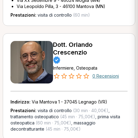
Via Xx Settembre 9 - 46024 Moglia (MN)
Via Leopoldo Pilla, 3 - 46100 Mantova (MN)
Prestazioni:
visita di controllo
(60 min)
Dott. Orlando
Crescenzio
Infermiere, Osteopata
0 Recensioni
Indirizzo:
Via Mantova 1 - 37045 Legnago (VR)
Prestazioni:
visita di controllo
(30 min · 40,00€)
,
trattamento osteopatico
(45 min · 75,00€)
,
prima visita
osteopatica
(60 min · 75,00€)
,
massaggio
decontratturante
(45 min · 75,00€)