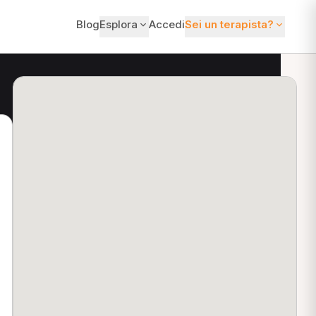
Blog
Esplora
Accedi
Sei un terapista?
ti?