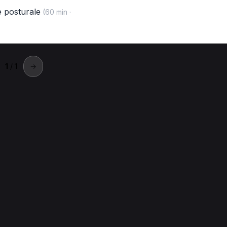
e posturale
(60 min ·
1
/ 1
→
asalnuovo di Napoli
o a Casalnuovo di Napoli.
ovo di Napoli
Prima visita fisioterapica per Posturologo a Casal