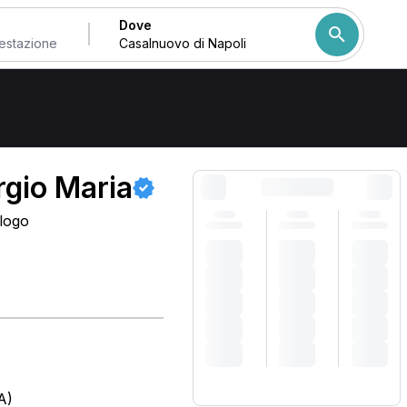
Dove
Come ordiniamo i risulta
rgio Maria
ologo
)
A)