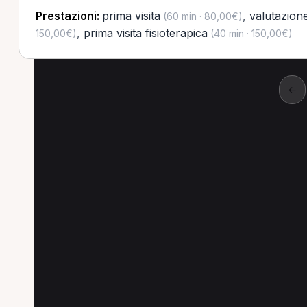
Prestazioni:
prima visita
,
valutazion
(60 min · 80,00€)
,
prima visita fisioterapica
150,00€)
(40 min · 150,00€)
←
Altre prestazioni a C
Altre prestazioni disponibili per Posturolog
Valutazione posturale per Posturologo a Casalnu