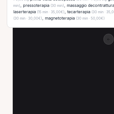
,
pressoterapia
,
massaggio decontrattur
min)
(30 min)
laserterapia
,
tecarterapia
(15 min · 35,00€)
(30 min · 35,
,
magnetoterapia
(30 min · 30,00€)
(30 min · 50,00€)
←
Altre prestazioni a C
Altre prestazioni disponibili per Posturologo
Tecarterapia per Posturologo a Cisternino
Ma
Ultrasuonoterapia per Posturologo a Cisternino
Trattamento osteopatico per Posturologo a Ciste