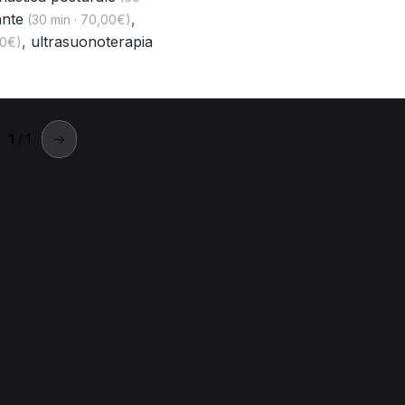
ante
,
(30 min · 70,00€)
,
ultrasuonoterapia
00€)
1
/ 1
→
isternino
 a Cisternino.
gnetoterapia per Posturologo a Cisternino
Laserterapia per Pos
Prima visita osteopatica per Posturologo a Cisternino
Pressote
rnino
Ginnastica posturale per Posturologo a Cisternino