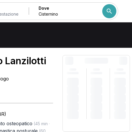
Dove
Come ordiniamo i risulta
 Lanzilotti
logo
BR)
to osteopatico
(45 min ·
nastica posturale
(60