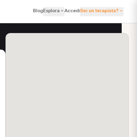
Blog
Esplora
Accedi
Sei un terapista?
ti?