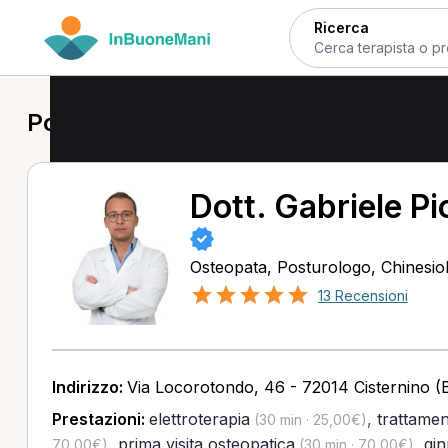
Ricerca
Posturologo a Cisternino
Dott. Gabriele Pio
Osteopata, Posturologo, Chinesio
13 Recensioni
Indirizzo:
Via Locorotondo, 46 - 72014 Cisternino (
Prestazioni:
elettroterapia
,
trattamen
(30 min · 25,00€)
,
prima visita osteopatica
,
gin
70,00€)
(30 min · 70,00€)