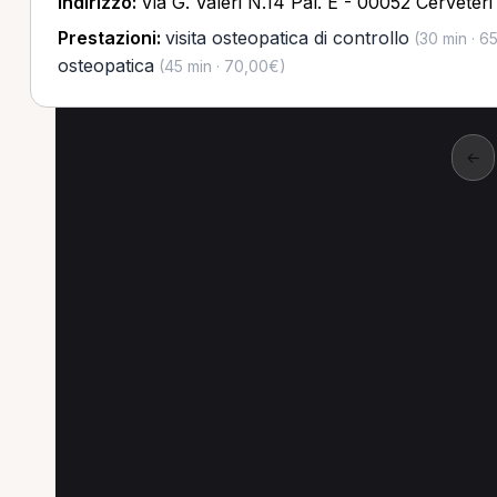
Indirizzo:
Via G. Valeri N.14 Pal. E - 00052 Cerveter
Prestazioni:
visita osteopatica di controllo
(30 min · 6
osteopatica
(45 min · 70,00€)
←
Altre ricerche a Civi
Altre specializzazioni spesso cercate a Civit
Osteopata a Civitavecchia
Chinesiologo a Civ