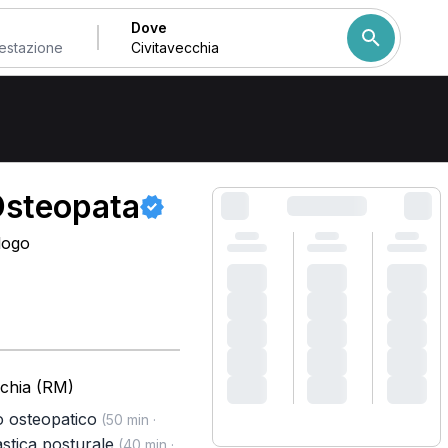
Dove
Come ordiniamo i risulta
 Osteopata
logo
cchia (RM)
o osteopatico
(50 min ·
stica posturale
(40 min ·