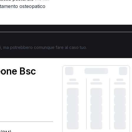
ttamento osteopatico
ati, ma potrebbero comunque fare al caso tuo.
eone Bsc