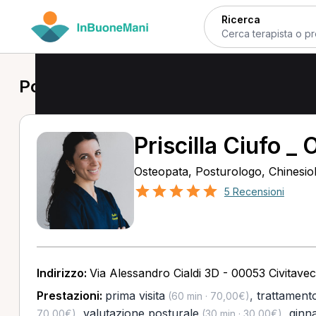
Ricerca
Posturologo a Civitavecchia
Priscilla Ciufo _
Osteopata, Posturologo, Chinesio
5 Recensioni
Indirizzo:
Via Alessandro Cialdi 3D - 00053 Civitave
Prestazioni:
prima visita
,
trattament
(60 min · 70,00€)
,
valutazione posturale
,
ginna
70,00€)
(30 min · 30,00€)