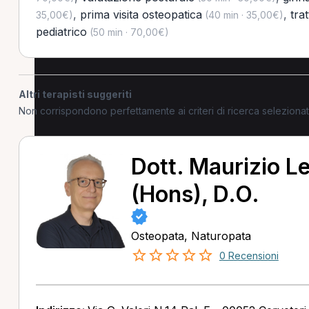
,
prima visita osteopatica
,
tra
35,00€)
(40 min · 35,00€)
pediatrico
(50 min · 70,00€)
Altri terapisti suggeriti
Non corrispondono perfettamente ai criteri di ricerca selezion
Dott. Maurizio L
(Hons), D.O.
Osteopata, Naturopata
0 Recensioni