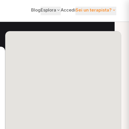
Blog
Esplora
Accedi
Sei un terapista?
ti?