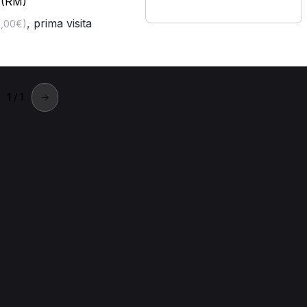
i (RM)
,
prima visita
5,00€)
1
/ 1
→
tavecchia
avecchia.
itavecchia