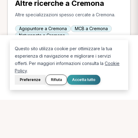
Altre ricerche a Cremona
Altre specializzazioni spesso cercate a Cremona.
Agopuntore a Cremona
MCB a Cremona
Naturopata a Cremona
Questo sito utilizza cookie per ottimizzare la tua
esperienza di navigazione e migliorare i servizi
offerti. Per maggiori informazioni consulta la
Cookie
Policy
.
Preferenze
Rifiuta
Accetta tutto
La piattaforma per trovare il terapista giusto, vicino a te.
PORTALE
SUPPORTO
Sei un paziente?
Contatti
Sei un terapista?
Guide
Blog