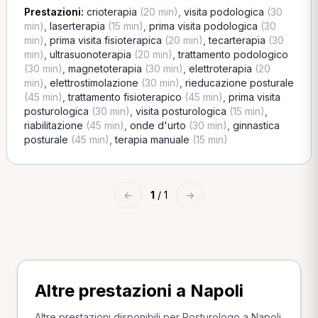
Prestazioni:
crioterapia
(20 min)
,
visita podologica
(30
min)
,
laserterapia
(15 min)
,
prima visita podologica
(30
min)
,
prima visita fisioterapica
(20 min)
,
tecarterapia
(30
min)
,
ultrasuonoterapia
(20 min)
,
trattamento podologico
(30 min)
,
magnetoterapia
(30 min)
,
elettroterapia
(20
min)
,
elettrostimolazione
(30 min)
,
rieducazione posturale
(45 min)
,
trattamento fisioterapico
(45 min)
,
prima visita
posturologica
(30 min)
,
visita posturologica
(15 min)
,
riabilitazione
(45 min)
,
onde d'urto
(30 min)
,
ginnastica
posturale
(45 min)
,
terapia manuale
(15 min)
←
1
/ 1
→
Altre prestazioni a Napoli
Altre prestazioni disponibili per Posturologo a Napoli.