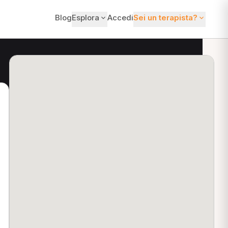
Blog
Esplora
Accedi
Sei un terapista?
ti?