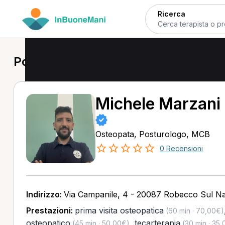
Ricerca
Posturologo a Robecco sul Naviglio
Michele Marzani
Osteopata, Posturologo, MCB
0 Recensioni
Indirizzo:
Via Campanile, 4 - 20087 Robecco Sul Nav
Prestazioni:
prima visita osteopatica
(60 min · 70,00€)
osteopatico
,
tecarterapia
(45 min · 50,00€)
(30 min · 35