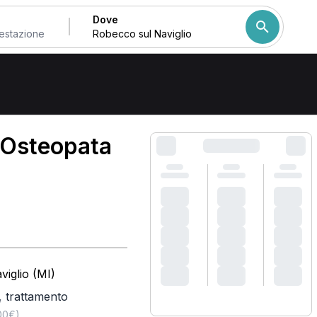
Dove
Come ordiniamo i risulta
 Osteopata
iglio (MI)
,
trattamento
,00€)