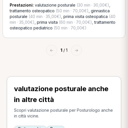
Prestazioni:
valutazione posturale
(30 min · 30,00€)
,
trattamento osteopatico
(50 min · 70,00€)
,
ginnastica
posturale
(40 min · 35,00€)
,
prima visita osteopatica
(40
min · 35,00€)
,
prima visita
(60 min · 70,00€)
,
trattamento
osteopatico pediatrico
(50 min · 70,00€)
←
1
/ 1
→
valutazione posturale anche
in altre città
Scopri valutazione posturale per Posturologo anche
in città vicine.