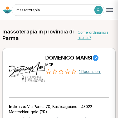
massoterapia
massoterapia in provincia di
Come ordiniamo i
Parma
risultati?
DOMENICO MANSI
MCB
1 Recensioni
Indirizzo:
Via Parma 70, Basilicagoiano - 43022
Montechiarugolo (PR)