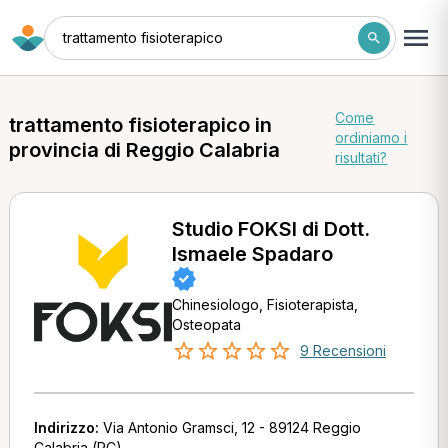
trattamento fisioterapico
Come
trattamento fisioterapico in
ordiniamo i
provincia di Reggio Calabria
risultati?
Studio FOKSI di Dott.
Ismaele Spadaro
Chinesiologo, Fisioterapista,
Osteopata
9 Recensioni
Indirizzo:
Via Antonio Gramsci, 12 - 89124 Reggio
Calabria (RC)