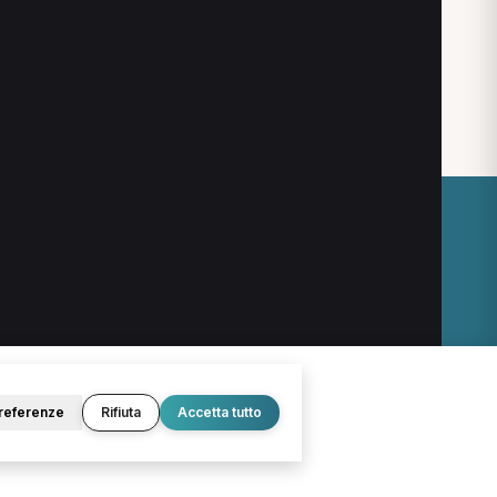
O
LEGALE
Termini e condizioni
Privacy Policy
Cookie Policy
referenze
Rifiuta
Accetta tutto
© 2026 D.Lab S.r.l. — InBuoneMani