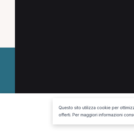
Le combinazioni più cercate (specializzazione
Fisioterapista a Bono
La piattaforma per trovare il terapista giusto, vicino a te.
Questo sito utilizza cookie per ottimiz
offerti. Per maggiori informazioni cons
Seguici