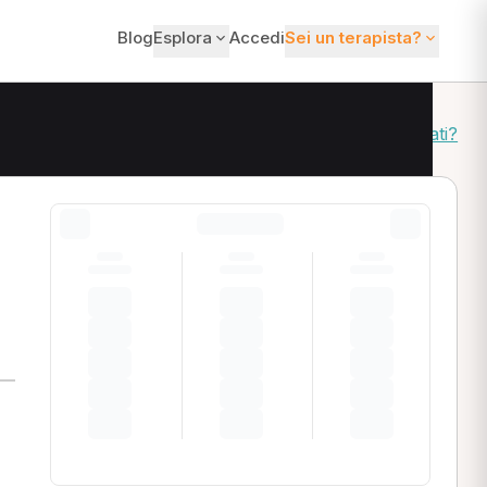
Blog
Esplora
Accedi
Sei un terapista?
Come ordiniamo i risultati?