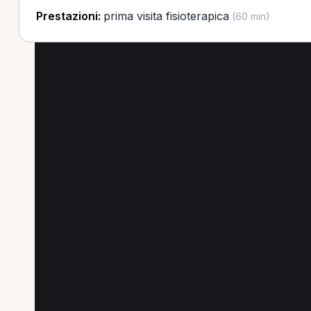
Prestazioni:
prima visita fisioterapica
(60 min)
Altre prestazioni in p
Scopri altre prestazioni disponibili in provinc
Trattamento fisioterapico in provincia di Sassari