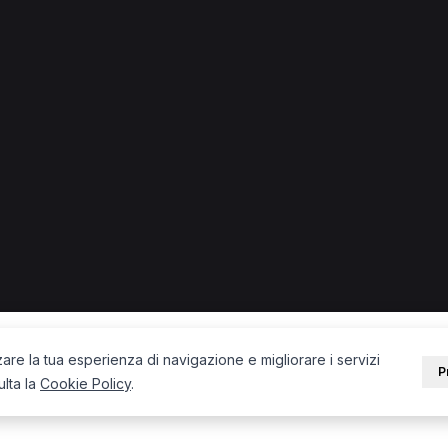
 + città) in provincia di Sassari.
PORTALE
SUPPORT
Sei un paziente?
Contatti
Sei un terapista?
Guide
Blog
zare la tua esperienza di navigazione e migliorare i servizi
P
ulta la
Cookie Policy
.