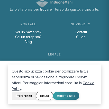
La piattaforma per trovare il terapista giusto, vicino a te.
PORTALE
SUPPORTO
Sei un paziente?
Contatti
Sei un terapista?
Guide
Blog
LEGALE
Termini e condizioni
Privacy Policy
Questo sito utilizza cookie per ottimizzare la tua
Cookie Policy
esperienza di navigazione e migliorare i servizi
offerti. Per maggiori informazioni consulta la
Cookie
Policy
.
Preferenze
Rifiuta
Accetta tutto
© 2026 D.Lab S.r.l. — InBuoneMani