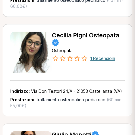
Prestazioni:
trattamento osteopatico pediatrico
(45 min ·
60,00€)
Cecilia Pigni Osteopata
Osteopata
1 Recensioni
Indirizzo:
Via Don Testori 24/A - 21053 Castellanza (VA)
Prestazioni:
trattamento osteopatico pediatrico
(60 min ·
55,00€)
Giulia Menotti