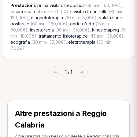
Prestazioni:
prima visita osteopatica
(45 min · 50,00€)
,
tecarterapia
(45 min · 70,00€)
,
visita di controllo
(30 min ·
130,00€)
,
magnetoterapia
(30 min · 8,00€)
,
valutazione
posturale
(60 min · 160,00€)
,
onde d'urto
(15 min ·
60,00€)
,
laserterapia
(30 min · 35,00€)
,
kinesiotaping
(15
min · 10,00€)
,
trattamento fisioterapico
(45 min · 35,00€)
,
ecografia
(30 min · 35,00€)
,
elettroterapia
(30 min ·
7,00€)
←
1
/ 1
→
Altre prestazioni a Reggio
Calabria
Altre prestazioni spesso richieste a Reggio Calabria.