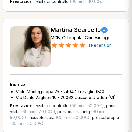
Prestazioni:
visita di controllo
(60 min · 40,00€)
Martina Scarpello
MCB, Osteopata, Chinesiologo
1 Recensioni
Indirizzi:
Viale Montegrappa 25 - 24047 Treviglio (BG)
Via Dante Alighieri 10 - 20062 Cassano D'adda (MI)
Prestazioni:
visita di controllo
(60 min · 50,00€)
,
prima
visita
(60 min · 70,00€)
,
personal training
(60 min ·
50,00€)
,
massoterapia
(60 min · 50,00€)
,
pressoterapia
(30 min · 30,00€)