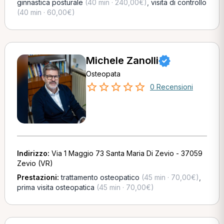
ginnastica posturale
(40 min · 240,00€)
,
visita di controllo
(40 min · 60,00€)
Michele Zanolli
Osteopata
0 Recensioni
Indirizzo:
Via 1 Maggio 73 Santa Maria Di Zevio - 37059
Zevio (VR)
Prestazioni:
trattamento osteopatico
(45 min · 70,00€)
,
prima visita osteopatica
(45 min · 70,00€)