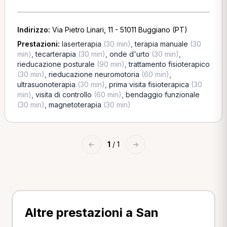
Indirizzo:
Via Pietro Linari, 11 - 51011 Buggiano (PT)
Prestazioni:
laserterapia
(30 min)
,
terapia manuale
(30
min)
,
tecarterapia
(30 min)
,
onde d'urto
(30 min)
,
rieducazione posturale
(90 min)
,
trattamento fisioterapico
(30 min)
,
rieducazione neuromotoria
(60 min)
,
ultrasuonoterapia
(30 min)
,
prima visita fisioterapica
(30
min)
,
visita di controllo
(60 min)
,
bendaggio funzionale
(30 min)
,
magnetoterapia
(30 min)
←
1
/ 1
→
Altre prestazioni a San