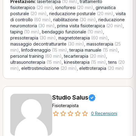
Prestazioni:
laserterapia
(10 min)
,
trattamento
fisioterapico
(20 min)
,
ionoforesi
(20 min)
,
ginnastica
posturale
(20 min)
,
rieducazione posturale
(20 min)
,
visita
di controllo
(60 min)
,
riabilitazione
(30 min)
,
rieducazione
neuromotoria
(30 min)
,
prima visita fisioterapica
(20 min)
,
taping
(10 min)
,
bendaggio funzionale
(10 min)
,
pressoterapia
(30 min)
,
magnetoterapia
(60 min)
,
massaggio decontratturante
(30 min)
,
massoterapia
(25
min)
,
linfodrenaggio
(15 min)
,
terapia manuale
(15 min)
,
personal training
(60 min)
,
tecarterapia
(20 min)
,
ultrasuonoterapia
(15 min)
,
kinesiterapia
(15 min)
,
tens
(20
min)
,
elettrostimolazione
(20 min)
,
elettroterapia
(20 min)
Studio Salus
Fisioterapista
0 Recensioni