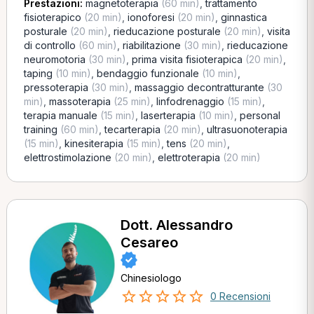
Prestazioni:
magnetoterapia
(60 min)
,
trattamento
fisioterapico
(20 min)
,
ionoforesi
(20 min)
,
ginnastica
posturale
(20 min)
,
rieducazione posturale
(20 min)
,
visita
di controllo
(60 min)
,
riabilitazione
(30 min)
,
rieducazione
neuromotoria
(30 min)
,
prima visita fisioterapica
(20 min)
,
taping
(10 min)
,
bendaggio funzionale
(10 min)
,
pressoterapia
(30 min)
,
massaggio decontratturante
(30
min)
,
massoterapia
(25 min)
,
linfodrenaggio
(15 min)
,
terapia manuale
(15 min)
,
laserterapia
(10 min)
,
personal
training
(60 min)
,
tecarterapia
(20 min)
,
ultrasuonoterapia
(15 min)
,
kinesiterapia
(15 min)
,
tens
(20 min)
,
elettrostimolazione
(20 min)
,
elettroterapia
(20 min)
Dott. Alessandro
Cesareo
Chinesiologo
0 Recensioni