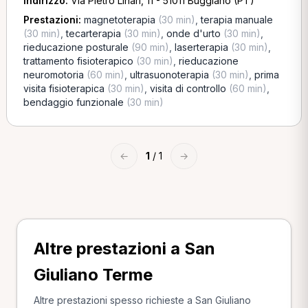
Indirizzo:
Via Pietro Linari, 11 - 51011 Buggiano (PT)
Prestazioni:
magnetoterapia
(30 min)
,
terapia manuale
(30 min)
,
tecarterapia
(30 min)
,
onde d'urto
(30 min)
,
rieducazione posturale
(90 min)
,
laserterapia
(30 min)
,
trattamento fisioterapico
(30 min)
,
rieducazione
neuromotoria
(60 min)
,
ultrasuonoterapia
(30 min)
,
prima
visita fisioterapica
(30 min)
,
visita di controllo
(60 min)
,
bendaggio funzionale
(30 min)
←
1
/ 1
→
Altre prestazioni a San
Giuliano Terme
Altre prestazioni spesso richieste a San Giuliano