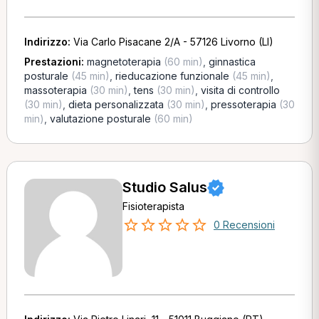
Indirizzo:
Via Carlo Pisacane 2/A - 57126 Livorno (LI)
Prestazioni:
magnetoterapia
(60 min)
,
ginnastica
posturale
(45 min)
,
rieducazione funzionale
(45 min)
,
massoterapia
(30 min)
,
tens
(30 min)
,
visita di controllo
(30 min)
,
dieta personalizzata
(30 min)
,
pressoterapia
(30
min)
,
valutazione posturale
(60 min)
Studio Salus
Fisioterapista
0 Recensioni