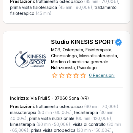
Prestazioni:
trattamento osteopatico
(45 min · 70,00€)
,
prima visita fisioterapica
(45 min · 90,00€)
,
trattamento
fisioterapico
(45 min)
Studio KINESIS SPORT
MCB, Osteopata, Fisioterapista,
Chinesiologo, Massofisioterapista,
Medico di medicina generale,
Nutrizionista, Psicologo
0 Recensioni
Indirizzo:
Via Friuli 5 - 37060 Sona (VR)
Prestazioni:
trattamento osteopatico
(60 min · 70,00€)
,
massoterapia
(60 min · 60,00€)
,
tecarterapia
(30 min ·
40,00€)
,
prima visita nutrizionale
(60 min · 120,00€)
,
kinesiterapia
(60 min · 50,00€)
,
visita di controllo
(30 min
· 65,00€)
,
prima visita ortopedica
(30 min · 150,00€)
,