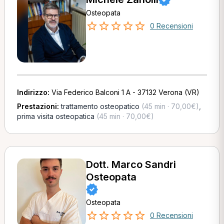
Osteopata
0 Recensioni
Indirizzo:
Via Federico Balconi 1 A - 37132 Verona (VR)
Prestazioni:
trattamento osteopatico
(45 min · 70,00€)
,
prima visita osteopatica
(45 min · 70,00€)
Dott. Marco Sandri
Osteopata
Osteopata
0 Recensioni