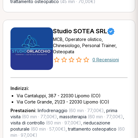
trattamento osteopatico
(45 min · 70,00€)
Studio SOTEA SRL
MCB, Operatore olistico,
Chinesiologo, Personal Trainer,
Osteopata
0 Recensioni
Indirizzi:
Via Cantaluppi, 387 - 22030 Lipomo (CO)
Via Corte Grande, 21/23 - 22030 Lipomo (CO)
Prestazioni:
linfodrenaggio
(60 min · 77,00€)
,
prima
visita
(60 min · 77,00€)
,
massoterapia
(60 min · 77,00€)
,
visita di controllo
(60 min · 97,00€)
,
rieducazione
posturale
(60 min · 57,00€)
,
trattamento osteopatico
(60
min · 97,00€)