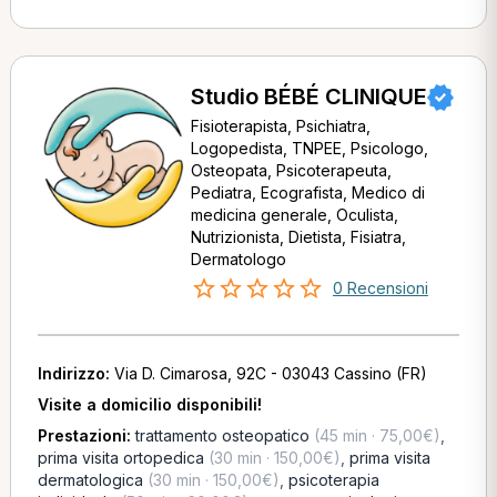
Studio BÉBÉ CLINIQUE
Fisioterapista, Psichiatra,
Logopedista, TNPEE, Psicologo,
Osteopata, Psicoterapeuta,
Pediatra, Ecografista, Medico di
medicina generale, Oculista,
Nutrizionista, Dietista, Fisiatra,
Dermatologo
0 Recensioni
Indirizzo:
Via D. Cimarosa, 92C - 03043 Cassino (FR)
Visite a domicilio disponibili!
Prestazioni:
trattamento osteopatico
(45 min · 75,00€)
,
prima visita ortopedica
(30 min · 150,00€)
,
prima visita
dermatologica
(30 min · 150,00€)
,
psicoterapia