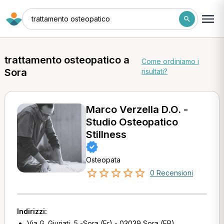
trattamento osteopatico
trattamento osteopatico a
Come ordiniamo i
Sora
risultati?
Marco Verzella D.O. -
Studio Osteopatico
Stillness
Osteopata
0 Recensioni
Indirizzi:
Via G. Giuriati, 5 -Sora (Fr) - 03039 Sora (FR)