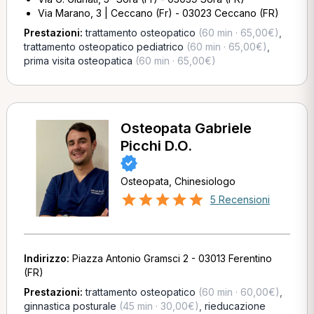
Via Marano, 3 | Ceccano (Fr) - 03023 Ceccano (FR)
Prestazioni:
trattamento osteopatico
(60 min · 65,00€)
,
trattamento osteopatico pediatrico
(60 min · 65,00€)
,
prima visita osteopatica
(60 min · 65,00€)
Osteopata Gabriele
Picchi D.O.
Osteopata, Chinesiologo
5 Recensioni
Indirizzo:
Piazza Antonio Gramsci 2 - 03013 Ferentino
(FR)
Prestazioni:
trattamento osteopatico
(60 min · 60,00€)
,
ginnastica posturale
(45 min · 30,00€)
,
rieducazione