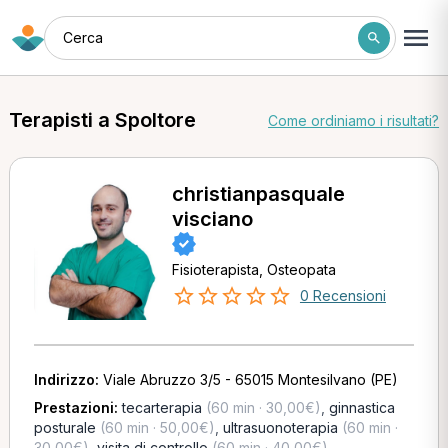
Cerca
Terapisti a Spoltore
Come ordiniamo i risultati?
christianpasquale
visciano
Fisioterapista, Osteopata
0 Recensioni
Indirizzo:
Viale Abruzzo 3/5 - 65015 Montesilvano (PE)
Prestazioni:
tecarterapia
(60 min · 30,00€)
,
ginnastica
posturale
(60 min · 50,00€)
,
ultrasuonoterapia
(60 min ·
30,00€)
,
visita di controllo
(60 min · 40,00€)
,