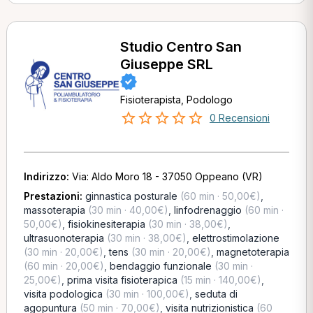
Studio Centro San
Giuseppe SRL
Fisioterapista, Podologo
0 Recensioni
Indirizzo:
Via: Aldo Moro 18 - 37050 Oppeano (VR)
Prestazioni:
ginnastica posturale
(60 min · 50,00€)
,
massoterapia
(30 min · 40,00€)
,
linfodrenaggio
(60 min ·
50,00€)
,
fisiokinesiterapia
(30 min · 38,00€)
,
ultrasuonoterapia
(30 min · 38,00€)
,
elettrostimolazione
(30 min · 20,00€)
,
tens
(30 min · 20,00€)
,
magnetoterapia
(60 min · 20,00€)
,
bendaggio funzionale
(30 min ·
25,00€)
,
prima visita fisioterapica
(15 min · 140,00€)
,
visita podologica
(30 min · 100,00€)
,
seduta di
agopuntura
(50 min · 70,00€)
,
visita nutrizionistica
(60