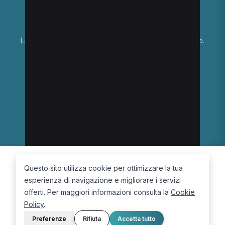
La piattaforma per trovare il terapista giusto, vicino a te.
PORTALE
SUPPORTO
Sei un paziente?
Contatti
Sei un terapista?
Guide
Blog
LEGALE
Termini e condizioni
Privacy Policy
Questo sito utilizza cookie per ottimizzare la tua
Cookie Policy
esperienza di navigazione e migliorare i servizi
offerti. Per maggiori informazioni consulta la
Cookie
Policy
.
Preferenze
Rifiuta
Accetta tutto