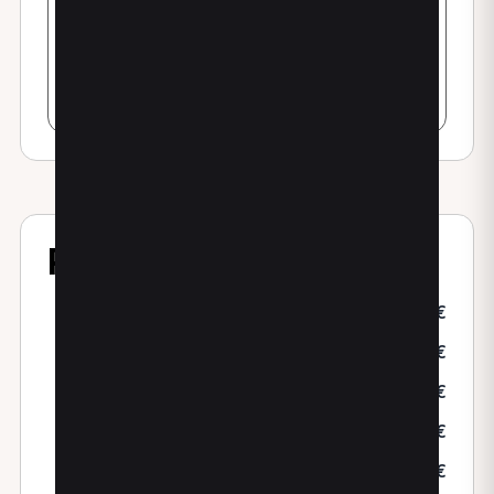
Prestazioni
PRIMA VISITA
50,00€
SEDUTA CHINESIOLOGICA
40,00€
SEDUTA DI TECARTERAPIA
35,00€
SEDUTA ULTRASUONOTERAPIA
35,00€
TRATTAMENTO LINFODRENANTE
55,00€