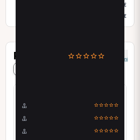
TRATTAMENTO MASSOTERAPICO
40,00€
TRATTAMENTO OSTEOPATICO
45,00€
Recensioni
0
Recensioni
Lascia una recensione
La valutazione dei pazienti
Puntualità
Comunicazione
Posizione