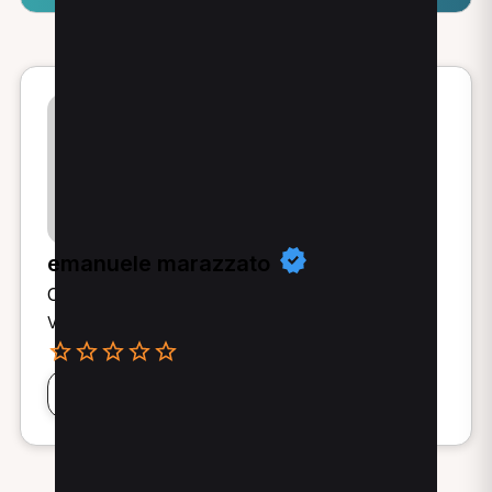
emanuele marazzato
Osteopata
Via Dante 17 - 31050 Morgano (TV)
0 Recensioni
Visualizza agenda