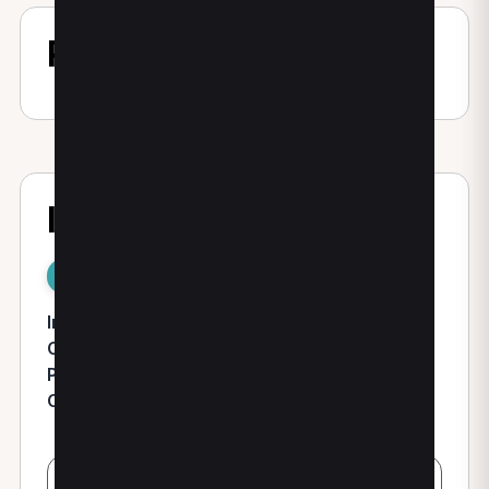
Profilo ed esperienza
Indirizzi
Morgano
Indirizzo:
Via Dante 17
Città:
Morgano
Provincia:
TV
Cap:
31050