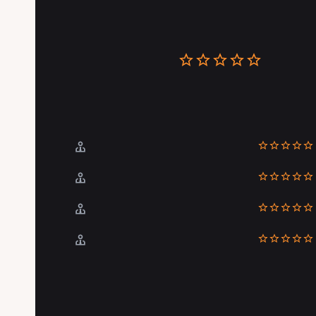
Recensioni
0 Recensio
La valutazione dei pazienti
Puntualità
Comunicazione
Posizione
Esperienza