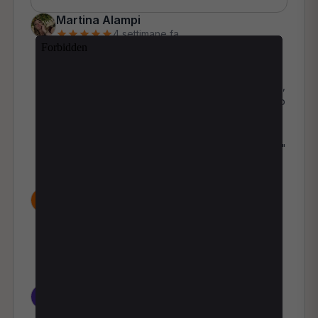
Martina Alampi
4 settimane fa
"Super consigliato! Mi sono trovata benissimo
con il dottor Stefano Liberti. È un professionista
estremamente competente, attento ed empatico,
capace di metterti subito a tuo agio. Inoltre, il suo
studio è bellissimo, moderno e adibito
perfettamente in base alle sue competenze e ai
trattamenti che offre. Cinque stelle meritatissime!"
Accedi per mettere like o segnalare
MICHELE NAPOLI
5 mesi fa
"Ottima esperienza. Personale professionale e
disponibile."
Accedi per mettere like o segnalare
Davide Napoli
6 mesi fa