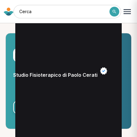
Cerca
Studio Fisioterapico di Paolo Cerati
Visualizza studio
Condividi