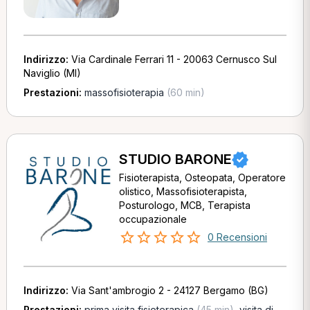
Indirizzo:
Via Cardinale Ferrari 11 - 20063 Cernusco Sul
Naviglio (MI)
Prestazioni:
massofisioterapia
(60 min)
STUDIO BARONE
Fisioterapista, Osteopata, Operatore
olistico, Massofisioterapista,
Posturologo, MCB, Terapista
occupazionale
0 Recensioni
Indirizzo:
Via Sant'ambrogio 2 - 24127 Bergamo (BG)
Prestazioni:
prima visita fisioterapica
(45 min)
,
visita di