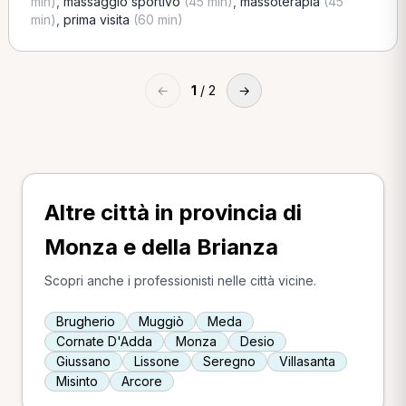
min)
,
massaggio sportivo
(45 min)
,
massoterapia
(45
min)
,
prima visita
(60 min)
←
1
/ 2
→
Altre città in provincia di
Monza e della Brianza
Scopri anche i professionisti nelle città vicine.
Brugherio
Muggiò
Meda
Cornate D'Adda
Monza
Desio
Giussano
Lissone
Seregno
Villasanta
Misinto
Arcore