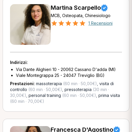
Martina Scarpello
MCB, Osteopata, Chinesiologo
1 Recensioni
Indirizzi:
Via Dante Alighieri 10 - 20062 Cassano D'adda (MI)
Viale Montegrappa 25 - 24047 Treviglio (BG)
Prestazioni:
massoterapia
(60 min · 50,00€)
,
visita di
controllo
(60 min · 50,00€)
,
pressoterapia
(30 min ·
30,00€)
,
personal training
(60 min · 50,00€)
,
prima visita
(60 min · 70,00€)
Francesca D'Agostino