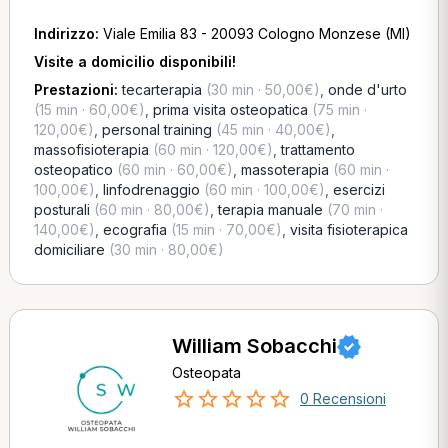
Indirizzo:
Viale Emilia 83 - 20093 Cologno Monzese (MI)
Visite a domicilio disponibili!
Prestazioni:
tecarterapia
(30 min · 50,00€)
,
onde d'urto
(15 min · 60,00€)
,
prima visita osteopatica
(75 min ·
120,00€)
,
personal training
(45 min · 40,00€)
,
massofisioterapia
(60 min · 120,00€)
,
trattamento
osteopatico
(60 min · 60,00€)
,
massoterapia
(60 min ·
100,00€)
,
linfodrenaggio
(60 min · 100,00€)
,
esercizi
posturali
(60 min · 80,00€)
,
terapia manuale
(70 min ·
140,00€)
,
ecografia
(15 min · 70,00€)
,
visita fisioterapica
domiciliare
(30 min · 80,00€)
William Sobacchi
Osteopata
0 Recensioni