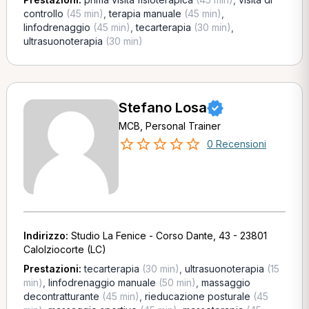
controllo
(45 min)
,
terapia manuale
(45 min)
,
linfodrenaggio
(45 min)
,
tecarterapia
(30 min)
,
ultrasuonoterapia
(30 min)
Stefano Losa
MCB, Personal Trainer
0 Recensioni
Indirizzo:
Studio La Fenice - Corso Dante, 43 - 23801
Calolziocorte (LC)
Prestazioni:
tecarterapia
(30 min)
,
ultrasuonoterapia
(15
min)
,
linfodrenaggio manuale
(50 min)
,
massaggio
decontratturante
(45 min)
,
rieducazione posturale
(45