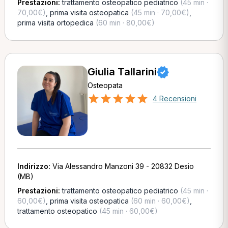
Prestazioni:
trattamento osteopatico pediatrico
(45 min ·
70,00€)
,
prima visita osteopatica
(45 min · 70,00€)
,
prima visita ortopedica
(60 min · 80,00€)
Giulia Tallarini
Osteopata
4 Recensioni
Indirizzo:
Via Alessandro Manzoni 39 - 20832 Desio
(MB)
Prestazioni:
trattamento osteopatico pediatrico
(45 min ·
60,00€)
,
prima visita osteopatica
(60 min · 60,00€)
,
trattamento osteopatico
(45 min · 60,00€)