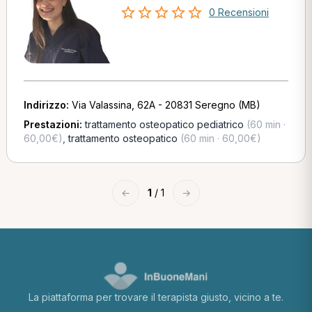
0 Recensioni
Indirizzo:
Via Valassina, 62A - 20831 Seregno (MB)
Prestazioni:
trattamento osteopatico pediatrico
(60 min ·
60,00€)
,
trattamento osteopatico
(60 min · 60,00€)
←
1
/ 1
→
La piattaforma per trovare il terapista giusto, vicino a te.