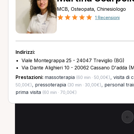
MCB, Osteopata, Chinesiologo
1 Recensioni
Indirizzi:
Viale Montegrappa 25 - 24047 Treviglio (BG)
Via Dante Alighieri 10 - 20062 Cassano D'adda (M
Prestazioni:
massoterapia
,
visita di 
(60 min · 50,00€)
,
pressoterapia
,
personal trai
50,00€)
(30 min · 30,00€)
prima visita
(60 min · 70,00€)
←