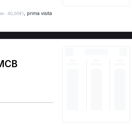
,
prima visita
in · 40,00€)
 MCB