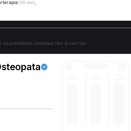
arterapia
,
(30 min)
ati, ma potrebbero comunque fare al caso tuo.
Osteopata