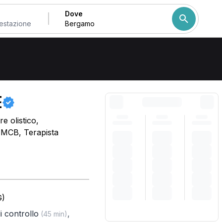
Dove
Come ordiniamo i risulta
E
e olistico,
, MCB, Terapista
G)
di controllo
,
(45 min)