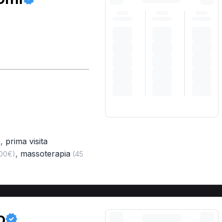
)
,
prima visita
)
,
massoterapia
,00€)
(45
o