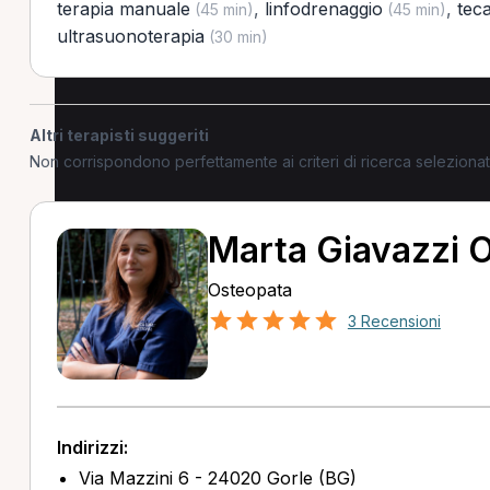
terapia manuale
,
linfodrenaggio
,
tec
(45 min)
(45 min)
ultrasuonoterapia
(30 min)
Altri terapisti suggeriti
Non corrispondono perfettamente ai criteri di ricerca selezion
Marta Giavazzi 
Osteopata
3 Recensioni
Indirizzi:
Via Mazzini 6 - 24020 Gorle (BG)