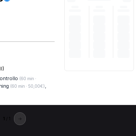
I)
controllo
(60 min ·
ning
,
(60 min · 50,00€)
1
/ 1
→