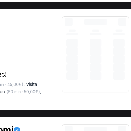
BG)
,
visita
in · 45,00€)
ico
,
(60 min · 50,00€)
omi