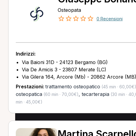
Osteopata
0 Recensioni
Indirizzi:
Via Baioni 31D - 24123 Bergamo (BG)
Via De Amicis 3 - 23807 Merate (LC)
Via Gilera 164, Arcore (Mb) - 20862 Arcore (MB
Prestazioni:
trattamento osteopatico
(45 min · 60,00€
osteopatica
,
tecarterapia
(60 min · 70,00€)
(30 min · 40
min · 45,00€)
Martina Scarpell