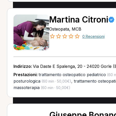
Martina Citroni
Osteopata, MCB
0 Recensioni
Indirizzo:
Via Daste E Spalenga, 20 - 24020 Gorle (
Prestazioni:
trattamento osteopatico pediatrico
(60 m
posturologica
,
trattamento osteopat
(60 min · 50,00€)
massoterapia
(60 min · 50,00€)
Giuseppe Bonan