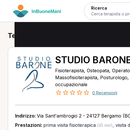
Ricerca
Terapista occupazionale a Bergamo
STUDIO BARON
Fisioterapista, Osteopata, Operator
Massofisioterapista, Posturologo
occupazionale
0 Recensioni
Indirizzo:
Via Sant'ambrogio 2 - 24127 Bergamo (B
Prestazioni:
prima visita fisioterapica
,
visita 
(45 min)