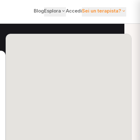
Blog
Esplora
Accedi
Sei un terapista?
ti?