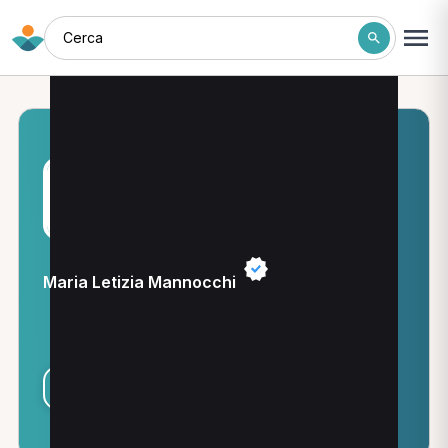
Cerca
Maria Letizia Mannocchi
Informazioni
Condividi