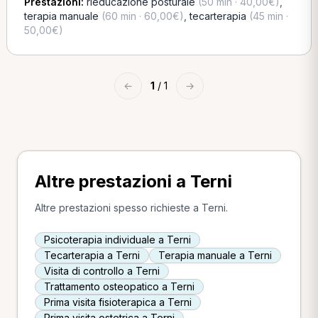
Prestazioni:
rieducazione posturale
(50 min · 40,00€)
,
terapia manuale
(60 min · 60,00€)
,
tecarterapia
(45 min ·
50,00€)
←
1
/ 1
→
Altre prestazioni a Terni
Altre prestazioni spesso richieste a Terni.
Psicoterapia individuale a Terni
Tecarterapia a Terni
Terapia manuale a Terni
Visita di controllo a Terni
Trattamento osteopatico a Terni
Prima visita fisioterapica a Terni
Prima visita ostetrica a Terni