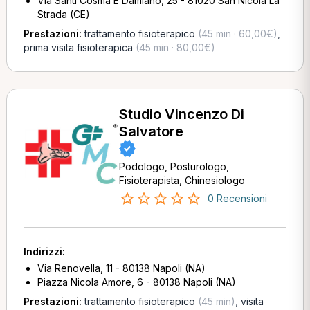
Via Santi Cosma E Damiano, 25 - 81020 San Nicola La
Strada (CE)
Prestazioni:
trattamento fisioterapico
(45 min · 60,00€)
,
prima visita fisioterapica
(45 min · 80,00€)
Studio Vincenzo Di
Salvatore
Podologo, Posturologo,
Fisioterapista, Chinesiologo
0 Recensioni
Indirizzi:
Via Renovella, 11 - 80138 Napoli (NA)
Piazza Nicola Amore, 6 - 80138 Napoli (NA)
Prestazioni:
trattamento fisioterapico
(45 min)
,
visita