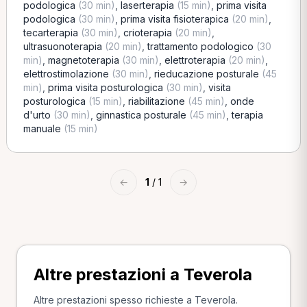
podologica
(30 min)
,
laserterapia
(15 min)
,
prima visita
podologica
(30 min)
,
prima visita fisioterapica
(20 min)
,
tecarterapia
(30 min)
,
crioterapia
(20 min)
,
ultrasuonoterapia
(20 min)
,
trattamento podologico
(30
min)
,
magnetoterapia
(30 min)
,
elettroterapia
(20 min)
,
elettrostimolazione
(30 min)
,
rieducazione posturale
(45
min)
,
prima visita posturologica
(30 min)
,
visita
posturologica
(15 min)
,
riabilitazione
(45 min)
,
onde
d'urto
(30 min)
,
ginnastica posturale
(45 min)
,
terapia
manuale
(15 min)
←
1
/ 1
→
Altre prestazioni a Teverola
Altre prestazioni spesso richieste a Teverola.