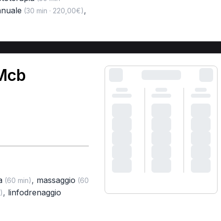
anuale
,
(30 min · 220,00€)
 Mcb
a
,
massaggio
(60 min)
(60
,
linfodrenaggio
)