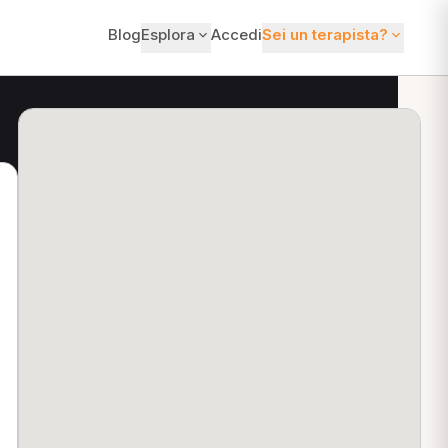
Blog
Esplora
Accedi
Sei un terapista?
ti?