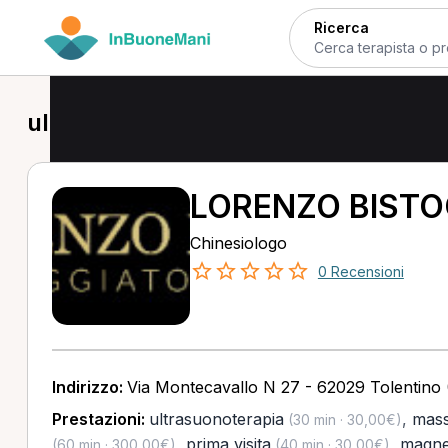
Ricerca
ultrasuonoterapia a Tolentino
LORENZO BIST
Chinesiologo
0 Recensioni
Indirizzo:
Via Montecavallo N 27 - 62029 Tolentino
Prestazioni:
ultrasuonoterapia
,
mass
(30 min · 30,00€)
,
prima visita
,
magne
(60 min · 300,00€)
(40 min · 30,00€)