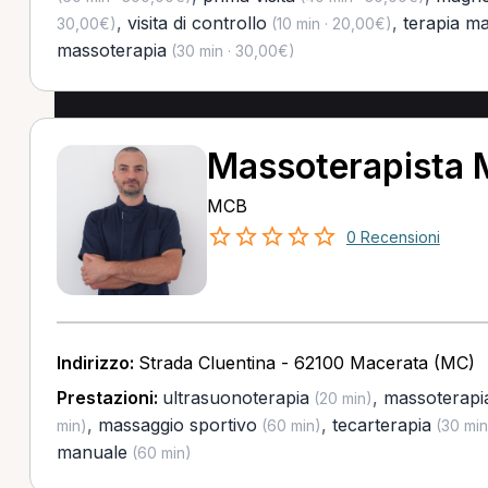
,
visita di controllo
,
terapia m
30,00€)
(10 min · 20,00€)
massoterapia
(30 min · 30,00€)
Massoterapista
MCB
0 Recensioni
Indirizzo:
Strada Cluentina - 62100 Macerata (MC)
Prestazioni:
ultrasuonoterapia
,
massoterapi
(20 min)
,
massaggio sportivo
,
tecarterapia
min)
(60 min)
(30 min
manuale
(60 min)