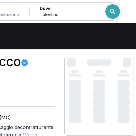
Dove
Come ordiniamo i risulta
OCCO
 (MC)
aggio decontratturante
toterapia
(30 min ·