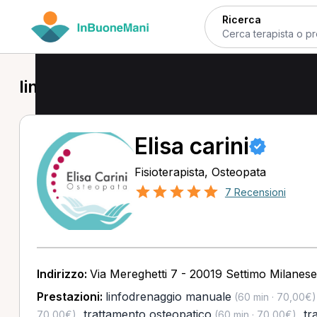
Ricerca
linfodrenaggio manuale a Trezzano s
Elisa carini
Fisioterapista, Osteopata
7 Recensioni
Indirizzo:
Via Mereghetti 7 - 20019 Settimo Milanese
Prestazioni:
linfodrenaggio manuale
(60 min · 70,00€)
,
trattamento osteopatico
,
tr
70,00€)
(60 min · 70,00€)