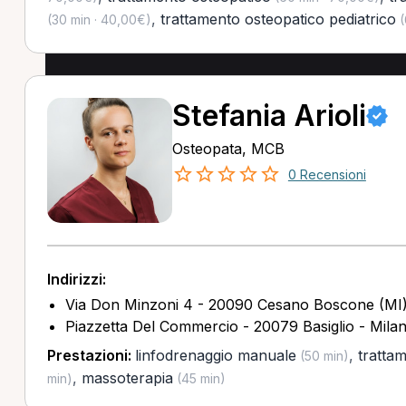
,
trattamento osteopatico pediatrico
(30 min · 40,00€)
(
Stefania Arioli
Osteopata, MCB
0 Recensioni
Indirizzi:
Via Don Minzoni 4 - 20090 Cesano Boscone (MI
Piazzetta Del Commercio - 20079 Basiglio - Milan
Prestazioni:
linfodrenaggio manuale
,
tratta
(50 min)
,
massoterapia
min)
(45 min)