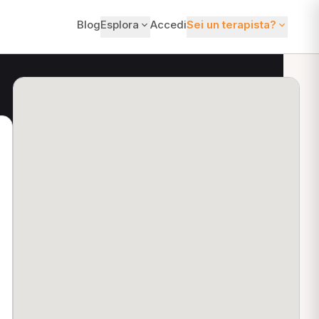
Blog
Esplora
Accedi
Sei un terapista?
ti?