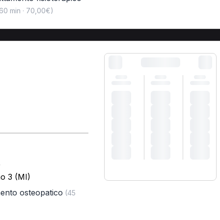
60 min · 70,00€)
)
o 3 (MI)
mento osteopatico
(45