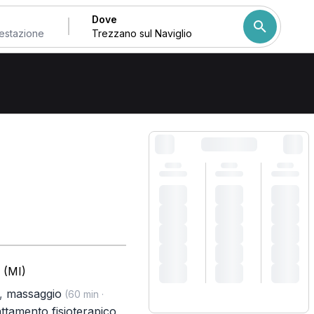
Dove
ul Naviglio
Come ordiniamo i risulta
 (MI)
,
massaggio
(60 min ·
attamento fisioterapico