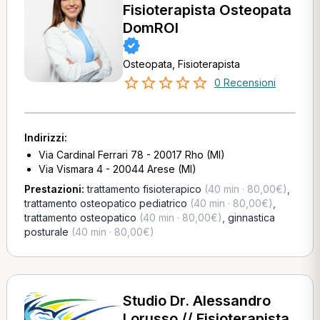
Fisioterapista Osteopata
DomROI
Osteopata, Fisioterapista
0 Recensioni
Indirizzi:
Via Cardinal Ferrari 78 - 20017 Rho (MI)
Via Vismara 4 - 20044 Arese (MI)
Prestazioni:
trattamento fisioterapico
(40 min · 80,00€)
,
trattamento osteopatico pediatrico
(40 min · 80,00€)
,
trattamento osteopatico
(40 min · 80,00€)
,
ginnastica
posturale
(40 min · 80,00€)
Studio Dr. Alessandro
Lorusso // Fisioterapista