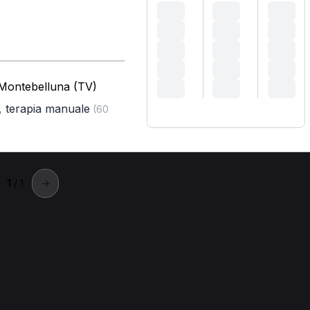
 Montebelluna (TV)
,
terapia manuale
(60
1
/ 1
→
Valdobbiadene