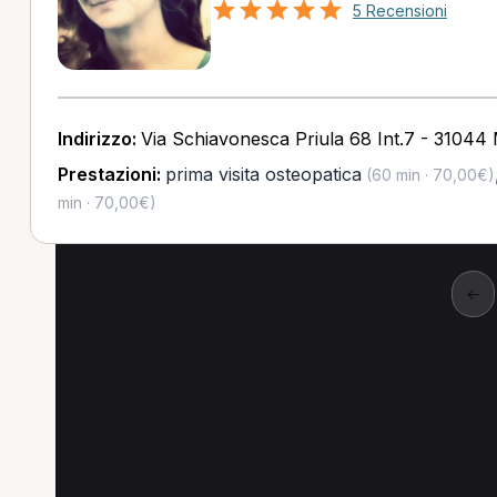
5 Recensioni
Indirizzo:
Via Schiavonesca Priula 68 Int.7 - 31044
Prestazioni:
prima visita osteopatica
(60 min · 70,00€)
min · 70,00€)
←
Altre prestazioni a 