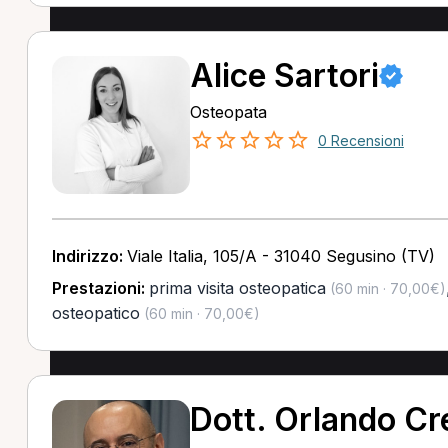
Alice Sartori
Osteopata
0 Recensioni
Indirizzo:
Viale Italia, 105/A - 31040 Segusino (TV)
Prestazioni:
prima visita osteopatica
(60 min · 70,00€)
osteopatico
(60 min · 70,00€)
Dott. Orlando Cr