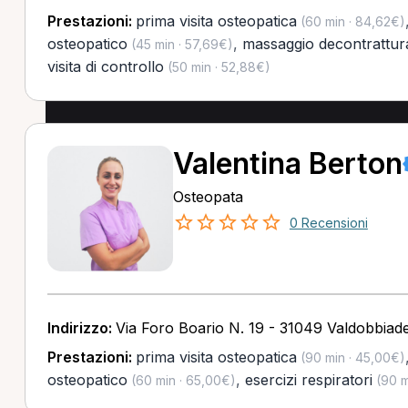
Prestazioni:
prima visita osteopatica
(60 min · 84,62€)
osteopatico
,
massaggio decontrattur
(45 min · 57,69€)
visita di controllo
(50 min · 52,88€)
Valentina Berton
Osteopata
0 Recensioni
Indirizzo:
Via Foro Boario N. 19 - 31049 Valdobbiad
Prestazioni:
prima visita osteopatica
(90 min · 45,00€)
osteopatico
,
esercizi respiratori
(60 min · 65,00€)
(90 m