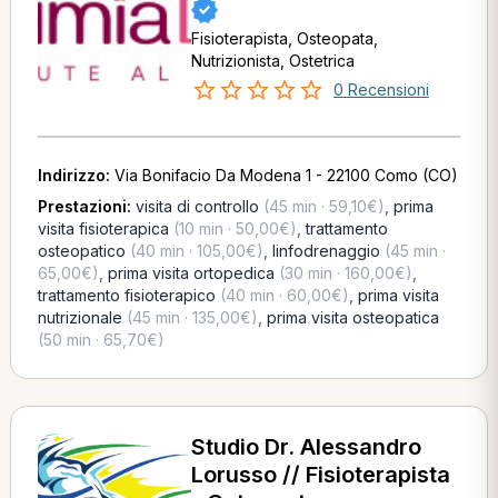
Fisioterapista, Osteopata,
Nutrizionista, Ostetrica
0 Recensioni
Indirizzo:
Via Bonifacio Da Modena 1 - 22100 Como (CO)
Prestazioni:
visita di controllo
(45 min · 59,10€)
,
prima
visita fisioterapica
(10 min · 50,00€)
,
trattamento
osteopatico
(40 min · 105,00€)
,
linfodrenaggio
(45 min ·
65,00€)
,
prima visita ortopedica
(30 min · 160,00€)
,
trattamento fisioterapico
(40 min · 60,00€)
,
prima visita
nutrizionale
(45 min · 135,00€)
,
prima visita osteopatica
(50 min · 65,70€)
Studio Dr. Alessandro
Lorusso // Fisioterapista