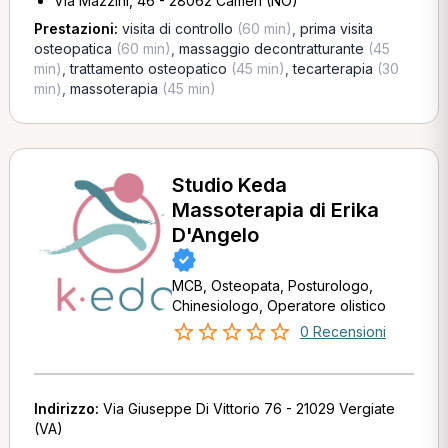
Via Mazzini, 46 - 28062 Cameri (NO)
Prestazioni:
visita di controllo
(60 min)
,
prima visita
osteopatica
(60 min)
,
massaggio decontratturante
(45
min)
,
trattamento osteopatico
(45 min)
,
tecarterapia
(30
min)
,
massoterapia
(45 min)
Studio Keda
Massoterapia di Erika
D'Angelo
MCB, Osteopata, Posturologo,
Chinesiologo, Operatore olistico
0 Recensioni
Indirizzo:
Via Giuseppe Di Vittorio 76 - 21029 Vergiate
(VA)