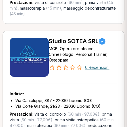
Prestazioni:
visita di controllo
(60 min)
,
prima visita
(45
min)
,
massoterapia
(45 min)
,
massaggio decontratturante
(45 min)
Studio SOTEA SRL
MCB, Operatore olistico,
Chinesiologo, Personal Trainer,
Osteopata
0 Recensioni
Indirizzi:
Via Cantaluppi, 387 - 22030 Lipomo (CO)
Via Corte Grande, 21/23 - 22030 Lipomo (CO)
Prestazioni:
visita di controllo
(60 min · 97,00€)
,
prima
visita
(60 min · 77,00€)
,
prima visita osteopatica
(60 min ·
47,00€)
,
massoterapia
(60 min · 77,00€)
,
rieducazione